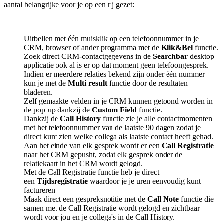
aantal belangrijke voor je op een rij gezet:
Uitbellen met één muisklik op een telefoonnummer in je
CRM, browser of ander programma met de
Klik&Bel
functie.
Zoek direct CRM-contactgegevens in de
Searchbar
desktop
applicatie ook al is er op dat moment geen telefoongesprek.
Indien er meerdere relaties bekend zijn onder één nummer
kun je met de
Multi result
functie door de resultaten
bladeren.
Zelf gemaakte velden in je CRM kunnen getoond worden in
de pop-up dankzij de
Custom Field
functie.
Dankzij de
Call History
functie zie je alle contactmomenten
met het telefoonnummer van de laatste 90 dagen zodat je
direct kunt zien welke collega als laatste contact heeft gehad.
Aan het einde van elk gesprek wordt er een
Call Registratie
naar het CRM gepusht, zodat elk gesprek onder de
relatiekaart in het CRM wordt gelogd.
Met de Call Registratie functie heb je direct
een
Tijdsregistratie
waardoor je je uren eenvoudig kunt
factureren.
Maak direct een gespreksnotitie met de
Call Note
functie die
samen met de Call Registratie wordt gelogd en zichtbaar
wordt voor jou en je collega's in de Call History.