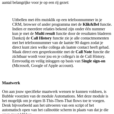
aantal belangrijke voor je op een rij gezet:
Uitbellen met één muisklik op een telefoonnummer in je
CRM, browser of ander programma met de
Klik&Bel
functie.
Indien er meerdere relaties bekend zijn onder één nummer
kun je met de
Multi result
functie door de resultaten bladeren
Dankzij de
Call History
functie zie je alle contactmomenten
met het telefoonnummer van de laatste 90 dagen zodat je
direct kunt zien welke collega als laatste contact heeft gehad.
Maak direct een gespreksnotitie met de
Call Note
functie die
zichtbaar wordt voor jou en je collega's in de Call History.
Eenvoudig en veilig inloggen op basis van
Single sign-on
(Microsoft, Google of Apple account).
Maatwerk
Om aan jouw specifieke maatwerk wensen te kunnen voldoen, is
Bubble voorzien van de module Automations. Met deze module is
het mogelijk om je eigen If-This-Then-That flows toe te voegen.
Denk bijvoorbeeld aan het uitvoeren van een script of het
automatisch open van het callnotitie scherm in plaats van dat je die