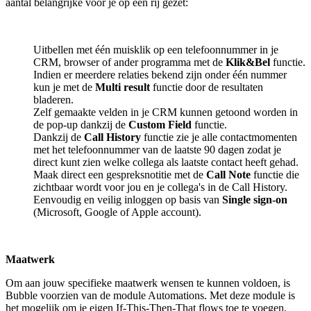
aantal belangrijke voor je op een rij gezet:
Uitbellen met één muisklik op een telefoonnummer in je
CRM, browser of ander programma met de
Klik&Bel
functie.
Indien er meerdere relaties bekend zijn onder één nummer
kun je met de
Multi result
functie door de resultaten
bladeren.
Zelf gemaakte velden in je CRM kunnen getoond worden in
de pop-up dankzij de
Custom Field
functie.
Dankzij de
Call History
functie zie je alle contactmomenten
met het telefoonnummer van de laatste 90 dagen zodat je
direct kunt zien welke collega als laatste contact heeft gehad.
Maak direct een gespreksnotitie met de
Call Note
functie die
zichtbaar wordt voor jou en je collega's in de Call History.
Eenvoudig en veilig inloggen op basis van
Single sign-on
(Microsoft, Google of Apple account).
Maatwerk
Om aan jouw specifieke maatwerk wensen te kunnen voldoen, is
Bubble voorzien van de module Automations. Met deze module is
het mogelijk om je eigen If-This-Then-That flows toe te voegen.