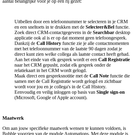
aantal belangrijke voor je op een rij gezet:
Uitbellen door een telefoonnummer te selecteren in je CRM
en een sneltoets in te drukken met de
Selecteer&Bel
functie.
Zoek direct CRM-contactgegevens in de
Searchbar
desktop
applicatie ook al is er op dat moment geen telefoongesprek.
Dankzij de
Call History
functie zie je alle contactmomenten
met het telefoonnummer van de laatste 90 dagen zodat je
direct kunt zien welke collega als laatste contact heeft gehad.
Aan het einde van elk gesprek wordt er een
Call Registratie
naar het CRM gepusht, zodat elk gesprek onder de
relatiekaart in het CRM wordt gelogd.
Maak direct een gespreksnotitie met de
Call Note
functie die
samen met de Call Registratie wordt gelogd en zichtbaar
wordt voor jou en je collega's in de Call History.
Eenvoudig en veilig inloggen op basis van
Single sign-on
(Microsoft, Google of Apple account).
Maatwerk
Om aan jouw specifieke maatwerk wensen te kunnen voldoen, is
Bubble voorzien van de module Automations. Met deze module is