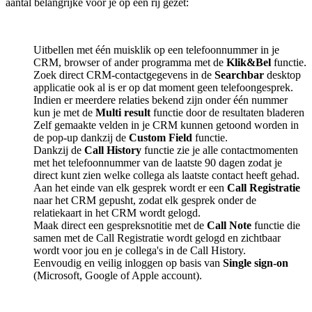
aantal belangrijke voor je op een rij gezet:
Uitbellen met één muisklik op een telefoonnummer in je
CRM, browser of ander programma met de
Klik&Bel
functie.
Zoek direct CRM-contactgegevens in de
Searchbar
desktop
applicatie ook al is er op dat moment geen telefoongesprek.
Indien er meerdere relaties bekend zijn onder één nummer
kun je met de
Multi result
functie door de resultaten bladeren
Zelf gemaakte velden in je CRM kunnen getoond worden in
de pop-up dankzij de
Custom Field
functie.
Dankzij de
Call History
functie zie je alle contactmomenten
met het telefoonnummer van de laatste 90 dagen zodat je
direct kunt zien welke collega als laatste contact heeft gehad.
Aan het einde van elk gesprek wordt er een
Call Registratie
naar het CRM gepusht, zodat elk gesprek onder de
relatiekaart in het CRM wordt gelogd.
Maak direct een gespreksnotitie met de
Call Note
functie die
samen met de Call Registratie wordt gelogd en zichtbaar
wordt voor jou en je collega's in de Call History.
Eenvoudig en veilig inloggen op basis van
Single sign-on
(Microsoft, Google of Apple account).