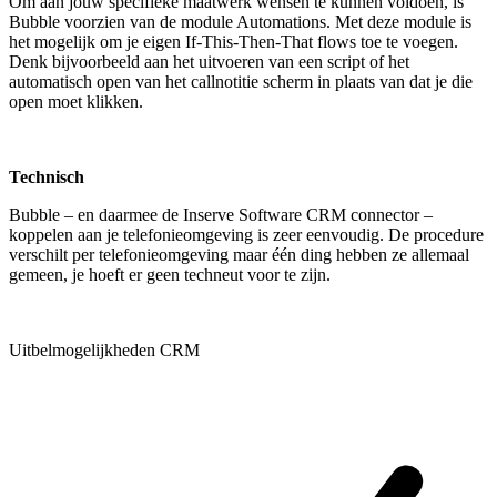
Om aan jouw specifieke maatwerk wensen te kunnen voldoen, is
Bubble voorzien van de module Automations. Met deze module is
het mogelijk om je eigen If-This-Then-That flows toe te voegen.
Denk bijvoorbeeld aan het uitvoeren van een script of het
automatisch open van het callnotitie scherm in plaats van dat je die
open moet klikken.
Technisch
Bubble – en daarmee de Inserve Software CRM connector –
koppelen aan je telefonieomgeving is zeer eenvoudig. De procedure
verschilt per telefonieomgeving maar één ding hebben ze allemaal
gemeen, je hoeft er geen techneut voor te zijn.
Uitbelmogelijkheden CRM