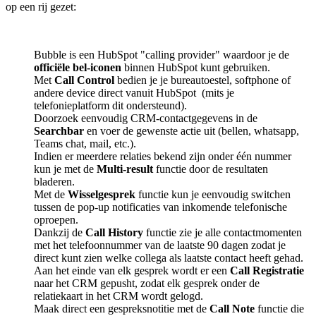
op een rij gezet:
Bubble is een HubSpot "calling provider" waardoor je de
officiële bel-iconen
binnen HubSpot kunt gebruiken.
Met
Call Control
bedien je je bureautoestel, softphone of
andere device direct vanuit HubSpot (mits je
telefonieplatform dit ondersteund).
Doorzoek eenvoudig CRM-contactgegevens in de
Searchbar
en voer de gewenste actie uit (bellen, whatsapp,
Teams chat, mail, etc.).
Indien er meerdere relaties bekend zijn onder één nummer
kun je met de
Multi-result
functie door de resultaten
bladeren.
Met de
Wisselgesprek
functie kun je eenvoudig switchen
tussen de pop-up notificaties van inkomende telefonische
oproepen.
Dankzij de
Call History
functie zie je alle contactmomenten
met het telefoonnummer van de laatste 90 dagen zodat je
direct kunt zien welke collega als laatste contact heeft gehad.
Aan het einde van elk gesprek wordt er een
Call Registratie
naar het CRM gepusht, zodat elk gesprek onder de
relatiekaart in het CRM wordt gelogd.
Maak direct een gespreksnotitie met de
Call Note
functie die