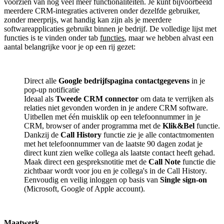
voorzien van nog veel meer functionaliteiten. Je kunt bijvoorbeeld
meerdere CRM-integraties activeren onder dezelfde gebruiker,
zonder meerprijs, wat handig kan zijn als je meerdere
softwareapplicaties gebruikt binnen je bedrijf. De volledige lijst met
functies is te vinden onder tab
functies
, maar we hebben alvast een
aantal belangrijke voor je op een rij gezet:
Direct alle
Google bedrijfspagina contactgegevens
in je
pop-up notificatie
Ideaal als
Tweede CRM connector
om data te verrijken als
relaties niet gevonden worden in je andere CRM software.
Uitbellen met één muisklik op een telefoonnummer in je
CRM, browser of ander programma met de
Klik&Bel
functie.
Dankzij de
Call History
functie zie je alle contactmomenten
met het telefoonnummer van de laatste 90 dagen zodat je
direct kunt zien welke collega als laatste contact heeft gehad.
Maak direct een gespreksnotitie met de
Call Note
functie die
zichtbaar wordt voor jou en je collega's in de Call History.
Eenvoudig en veilig inloggen op basis van
Single sign-on
(Microsoft, Google of Apple account).
Maatwerk