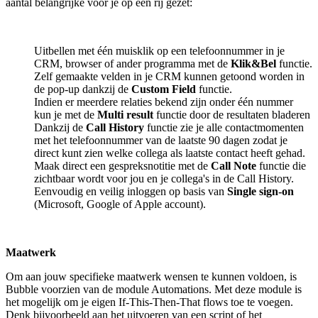
aantal belangrijke voor je op een rij gezet:
Uitbellen met één muisklik op een telefoonnummer in je
CRM, browser of ander programma met de
Klik&Bel
functie.
Zelf gemaakte velden in je CRM kunnen getoond worden in
de pop-up dankzij de
Custom Field
functie.
Indien er meerdere relaties bekend zijn onder één nummer
kun je met de
Multi result
functie door de resultaten bladeren
Dankzij de
Call History
functie zie je alle contactmomenten
met het telefoonnummer van de laatste 90 dagen zodat je
direct kunt zien welke collega als laatste contact heeft gehad.
Maak direct een gespreksnotitie met de
Call Note
functie die
zichtbaar wordt voor jou en je collega's in de Call History.
Eenvoudig en veilig inloggen op basis van
Single sign-on
(Microsoft, Google of Apple account).
Maatwerk
Om aan jouw specifieke maatwerk wensen te kunnen voldoen, is
Bubble voorzien van de module Automations. Met deze module is
het mogelijk om je eigen If-This-Then-That flows toe te voegen.
Denk bijvoorbeeld aan het uitvoeren van een script of het