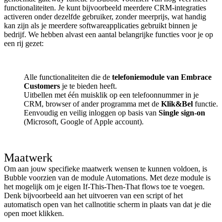
functionaliteiten. Je kunt bijvoorbeeld meerdere CRM-integraties
activeren onder dezelfde gebruiker, zonder meerprijs, wat handig
kan zijn als je meerdere softwareapplicaties gebruikt binnen je
bedrijf. We hebben alvast een aantal belangrijke functies voor je op
een rij gezet:
Alle functionaliteiten die de
telefoniemodule van Embrace
Customers
je te bieden heeft.
Uitbellen met één muisklik op een telefoonnummer in je
CRM, browser of ander programma met de
Klik&Bel
functie.
Eenvoudig en veilig inloggen op basis van
Single sign-on
(Microsoft, Google of Apple account).
Maatwerk
Om aan jouw specifieke maatwerk wensen te kunnen voldoen, is
Bubble voorzien van de module Automations. Met deze module is
het mogelijk om je eigen If-This-Then-That flows toe te voegen.
Denk bijvoorbeeld aan het uitvoeren van een script of het
automatisch open van het callnotitie scherm in plaats van dat je die
open moet klikken.