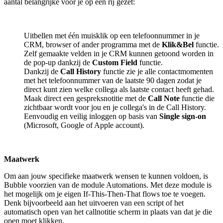
aantal belangrijke voor je op een rij gezet:
Uitbellen met één muisklik op een telefoonnummer in je
CRM, browser of ander programma met de
Klik&Bel
functie.
Zelf gemaakte velden in je CRM kunnen getoond worden in
de pop-up dankzij de
Custom Field
functie.
Dankzij de
Call History
functie zie je alle contactmomenten
met het telefoonnummer van de laatste 90 dagen zodat je
direct kunt zien welke collega als laatste contact heeft gehad.
Maak direct een gespreksnotitie met de
Call Note
functie die
zichtbaar wordt voor jou en je collega's in de Call History.
Eenvoudig en veilig inloggen op basis van
Single sign-on
(Microsoft, Google of Apple account).
Maatwerk
Om aan jouw specifieke maatwerk wensen te kunnen voldoen, is
Bubble voorzien van de module Automations. Met deze module is
het mogelijk om je eigen If-This-Then-That flows toe te voegen.
Denk bijvoorbeeld aan het uitvoeren van een script of het
automatisch open van het callnotitie scherm in plaats van dat je die
open moet klikken.