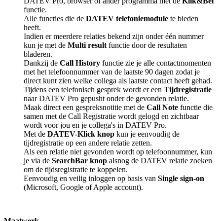
DATEV Pro, browser of ander programma met de
Klik&Bel
functie.
Alle functies die de
DATEV telefoniemodule
te bieden
heeft.
Indien er meerdere relaties bekend zijn onder één nummer
kun je met de
Multi result
functie door de resultaten
bladeren.
Dankzij de
Call History
functie zie je alle contactmomenten
met het telefoonnummer van de laatste 90 dagen zodat je
direct kunt zien welke collega als laatste contact heeft gehad.
Tijdens een telefonisch gesprek wordt er een
Tijdregistratie
naar DATEV Pro gepusht onder de gevonden relatie.
Maak direct een gespreksnotitie met de
Call Note
functie die
samen met de Call Registratie wordt gelogd en zichtbaar
wordt voor jou en je collega's in DATEV Pro.
Met de
DATEV-Klick knop
kun je eenvoudig de
tijdregistratie op een andere relatie zetten.
Als een relatie niet gevonden wordt op telefoonnummer, kun
je via de
SearchBar knop
alsnog de DATEV relatie zoeken
om de tijdsregistratie te koppelen.
Eenvoudig en veilig inloggen op basis van
Single sign-on
(Microsoft, Google of Apple account).
Maatwerk