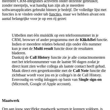
meerdere CRM-integraties activeren onder dezelfde gebruiker,
zonder meerprijs, wat handig kan zijn als je meerdere
softwareapplicaties gebruikt binnen je bedrijf. De volledige lijst met
functies is te vinden onder tab
functies
, maar we hebben alvast een
aantal belangrijke voor je op een rij gezet:
Uitbellen met één muisklik op een telefoonnummer in je
CRM, browser of ander programma met de
Klik&Bel
functie.
Indien er meerdere relaties bekend zijn onder één nummer
kun je met de
Multi result
functie door de resultaten
bladeren.
Dankzij de
Call History
functie zie je alle contactmomenten
met het telefoonnummer van de laatste 90 dagen zodat je
direct kunt zien welke collega als laatste contact heeft gehad.
Maak direct een gespreksnotitie met de
Call Note
functie die
zichtbaar wordt voor jou en je collega's in de Call History.
Eenvoudig en veilig inloggen op basis van
Single sign-on
(Microsoft, Google of Apple account).
Maatwerk
Om aan jouw specifieke maatwerk wensen te kunnen voldoen, is