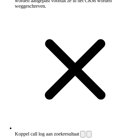
worden aangepast voordat ze in het CRM worden
weggeschreven.
Koppel call log aan zoekresultaat